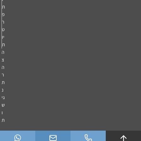
ת
פ
ר
ט
יו
ת
ה
צ
ה
ר
ת
נ
גי
ש
ו
ת