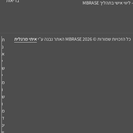
בריאות
ווי אישי בתהליך MBRASE
כל הזכויות שמורות © MBRASE 2026 האתר נבנה ע״י
איתי מרגלית
ת
נ
א
י
ש
י
מ
ו
ש
ו
מ
ד
ינ
יו