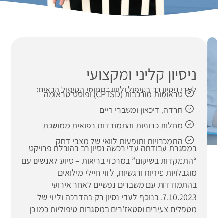
ניסיון קליני ומקצועי
לעדי ניסיון רב בטיפול וליווי בתחומי הטיפול הבאים:
טראומות מורכבות (CPTSD) ופוסט־טראומה
חרדה, דיכאון ומשברי חיים
מחלות כרוניות והתמודדות רפואית ממושכת
התמכרויות ותופעות לוואי של מצבי דחק
במסגרת עבודתה עדי רכשה נסיון רב בהובלת פרויקט
“התמקדות בשיקום” במרכזי בריאות – סיוע לאנשים עם
מוגבלויות פיזיות ורגשיות, ליווי חיילי מילואים
בהתמודדות עם משברים נפשיים לאחר אירועי
7.10.2023. בנוסף לעדי נסיון רק בהדרכה וליווי של
מטפלים צעירים וסטאז'רים במסגרות טיפוליות כמו כן