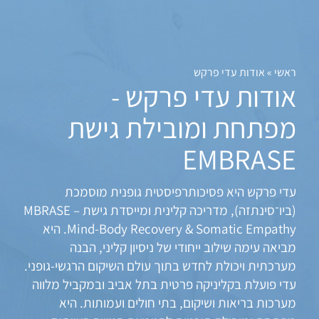
לתוכן
MBRASE במערכות בריאות
ראשי
»
אודות עדי פרקש
אודות עדי פרקש -
מפתחת ומובילת גישת
EMBRASE
עדי פרקש היא פסיכותרפיסטית גופנית מוסמכת
(ביו־סינתזה), מדריכה קלינית ומייסדת גישת MBRASE –
Mind-Body Recovery & Somatic Empathy. היא
מביאה עימה שילוב ייחודי של ניסיון קליני, הבנה
מערכתית ויכולת לחדש בתוך עולם השיקום הרגשי-גופני.
עדי פועלת בקליניקה פרטית בתל אביב ובמקביל מלווה
מערכות בריאות ושיקום, בתי חולים ועמותות. היא